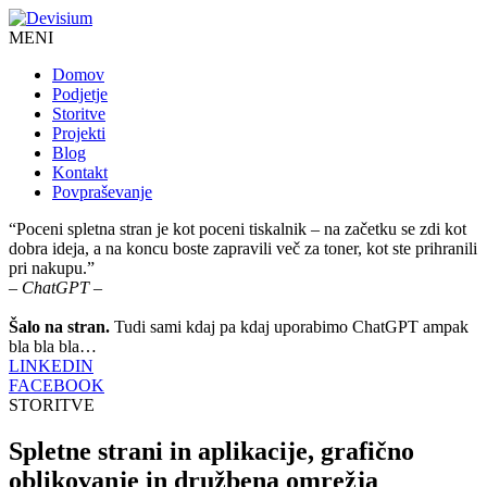
MENI
Domov
Podjetje
Storitve
Projekti
Blog
Kontakt
Povpraševanje
“Poceni spletna stran je kot poceni tiskalnik – na začetku se zdi kot
dobra ideja, a na koncu boste zapravili več za toner, kot ste prihranili
pri nakupu.”
– ChatGPT –
Šalo na stran.
Tudi sami kdaj pa kdaj uporabimo ChatGPT ampak
bla bla bla…
LINKEDIN
FACEBOOK
STORITVE
Spletne strani in aplikacije, grafično
oblikovanje in družbena omrežja