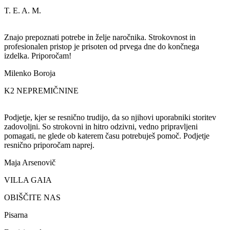
T. E. A. M.
Znajo prepoznati potrebe in želje naročnika. Strokovnost in
profesionalen pristop je prisoten od prvega dne do končnega
izdelka. Priporočam!
Milenko Boroja
K2 NEPREMIČNINE
Podjetje, kjer se resnično trudijo, da so njihovi uporabniki storitev
zadovoljni. So strokovni in hitro odzivni, vedno pripravljeni
pomagati, ne glede ob katerem času potrebuješ pomoč. Podjetje
resnično priporočam naprej.
Maja Arsenovič
VILLA GAIA
OBIŠČITE NAS
Pisarna