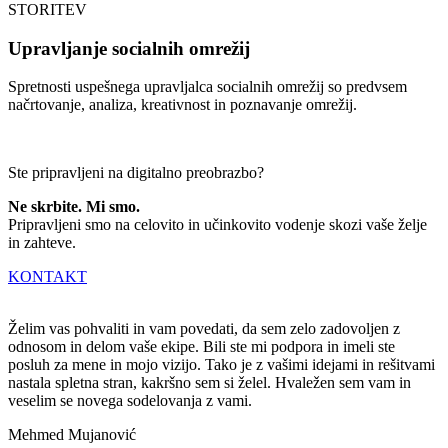
STORITEV
Upravljanje socialnih omrežij
Spretnosti uspešnega upravljalca socialnih omrežij so predvsem
načrtovanje, analiza, kreativnost in poznavanje omrežij.
Ste pripravljeni na digitalno preobrazbo?
Ne skrbite. Mi smo.
Pripravljeni smo na celovito in učinkovito vodenje skozi vaše želje
in zahteve.
KONTAKT
Želim vas pohvaliti in vam povedati, da sem zelo zadovoljen z
odnosom in delom vaše ekipe. Bili ste mi podpora in imeli ste
posluh za mene in mojo vizijo. Tako je z vašimi idejami in rešitvami
nastala spletna stran, kakršno sem si želel. Hvaležen sem vam in
veselim se novega sodelovanja z vami.
Mehmed Mujanović