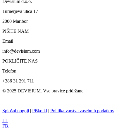
Devisium d.o.o.
Turnerjeva ulica 17
2000 Maribor
PIŠITE NAM
Email
info@devisium.com
POKLIČITE NAS
Telefon
+386 31 291 711
© 2025 DEVISIUM. Vse pravice pridržane.
Splošni pogoji
|
Piškotki
|
Politika varstva zasebnih podatkov
LI.
FB.